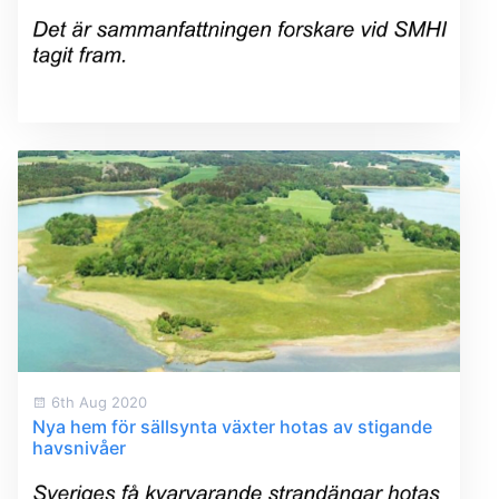
6th Aug 2020
Nya hem för sällsynta växter hotas av stigande
havsnivåer