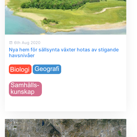
6th Aug 2020
Nya hem för sällsynta växter hotas av stigande
havsnivåer