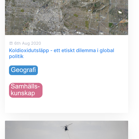
6th Aug 2020
Koldioxidutsläpp - ett etiskt dilemma i global
politik