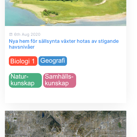
6th Aug 2020
Nya hem för sällsynta växter hotas av stigande
havsnivåer