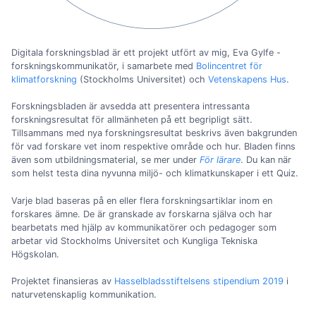
Digitala forskningsblad är ett projekt utfört av mig, Eva Gylfe -
forskningskommunikatör, i samarbete med
Bolincentret för
klimatforskning
(Stockholms Universitet) och
Vetenskapens Hus
.
Forskningsbladen är avsedda att presentera intressanta
forskningsresultat för allmänheten på ett begripligt sätt.
Tillsammans med nya forskningsresultat beskrivs även bakgrunden
för vad forskare vet inom respektive område och hur. Bladen finns
även som utbildningsmaterial, se mer under
För lärare
. Du kan när
som helst testa dina nyvunna miljö- och klimatkunskaper i ett Quiz.
Varje blad baseras på en eller flera forskningsartiklar inom en
forskares ämne. De är granskade av forskarna själva och har
bearbetats med hjälp av kommunikatörer och pedagoger som
arbetar vid Stockholms Universitet och Kungliga Tekniska
Högskolan.
Projektet finansieras av
Hasselbladsstiftelsens stipendium 2019
i
naturvetenskaplig kommunikation.